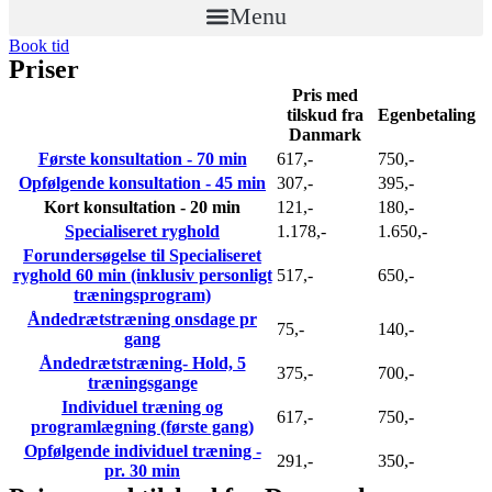
Menu
Book tid
Priser
Pris med
tilskud fra
Egenbetaling
Danmark
Første konsultation - 70 min
617,-
750,-
Opfølgende konsultation - 45 min
307,-
395,-
Kort konsultation - 20 min
121,-
180,-
Specialiseret ryghold
1.178,-
1.650,-
Forundersøgelse til Specialiseret
ryghold 60 min (inklusiv personligt
517,-
650,-
træningsprogram)
Åndedrætstræning onsdage pr
75,-
140,-
gang
Åndedrætstræning- Hold, 5
375,-
700,-
træningsgange
Individuel træning og
617,-
750,-
programlægning (første gang)
Opfølgende individuel træning -
291,-
350,-
pr. 30 min