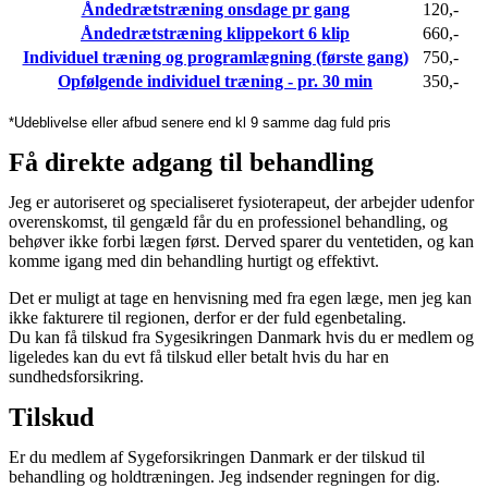
Åndedrætstræning onsdage pr gang
120,-
Åndedrætstræning klippekort 6 klip
660,-
Individuel træning og programlægning (første gang)
750,-
Opfølgende individuel træning - pr. 30 min
350,-
*Udeblivelse eller afbud senere end kl 9 samme dag fuld pris
Få direkte adgang til behandling
Jeg er autoriseret og specialiseret fysioterapeut, der arbejder udenfor
overenskomst, til gengæld får du en professionel behandling, og
behøver ikke forbi lægen først. Derved sparer du ventetiden, og kan
komme igang med din behandling hurtigt og effektivt.
Det er muligt at tage en henvisning med fra egen læge, men jeg kan
ikke fakturere til regionen, derfor er der fuld egenbetaling.
Du kan få tilskud fra Sygesikringen Danmark hvis du er medlem og
ligeledes kan du evt få tilskud eller betalt hvis du har en
sundhedsforsikring.
Tilskud
Er du medlem af Sygeforsikringen Danmark er der tilskud til
behandling og holdtræningen. Jeg indsender regningen for dig.