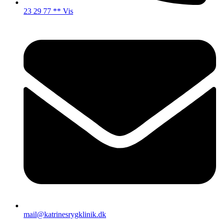
23 29 77 ** Vis
mail@katrinesrygklinik.dk