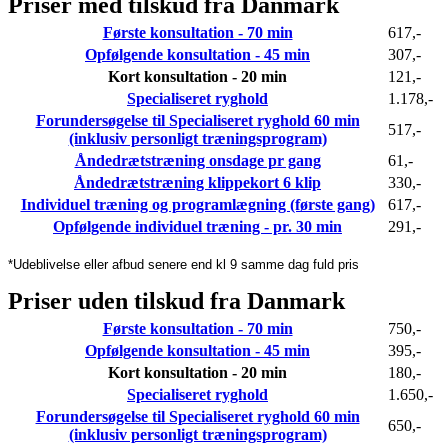
Priser med tilskud fra Danmark
Første konsultation - 70 min
617,-
Opfølgende konsultation - 45 min
307,-
Kort konsultation - 20 min
121,-
Specialiseret ryghold
1.178,-
Forundersøgelse til Specialiseret ryghold 60 min
517,-
(inklusiv personligt træningsprogram)
Åndedrætstræning onsdage pr gang
61,-
Åndedrætstræning klippekort 6 klip
330,-
Individuel træning og programlægning (første gang)
617,-
Opfølgende individuel træning - pr. 30 min
291,-
*Udeblivelse eller afbud senere end kl 9 samme dag fuld pris
Priser uden tilskud fra Danmark
Første konsultation - 70 min
750,-
Opfølgende konsultation - 45 min
395,-
Kort konsultation - 20 min
180,-
Specialiseret ryghold
1.650,-
Forundersøgelse til Specialiseret ryghold 60 min
650,-
(inklusiv personligt træningsprogram)